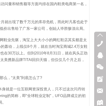
站访问量和销售额等方面均排在国内鞋类电商第一名，
个月就出现了数千万元的库存危机，而此时凡客也处于
低价出售给了广东一家公司，创始人毕胜惨淡出局。
网鞋业先驱，淘宝上大大小小的网红鞋店其实都是太
小的轰动，上线仅8个月，就在当时淘宝商城2.4万女鞋
在30万以上。但到2010年8月31日，就在风头正劲
美携新品牌TITAI回归天猫，但仅仅几个月之后，
么，“太美”到底怎么了?
本身就是一位互联网资深投资人，只不过这次闫丹转
rdering的简称，即“全球鞋业定制”，UFO品牌成立的初
局。