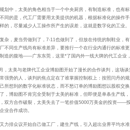
规划中，太美的角色相当于一个中央厨房，有制造标准，也有标
不同的是，代工厂需要用太美提供的机器，根据标准化的操作手
样的，尽量减少人工操作所产生的误差，这就是数字化的工业。
复杂，麦当劳做到了，7-11也做到了，但放在传统的制鞋业，
厂不同生产线尚有标准差异，要推行一个在行业内通行的标准更
制造的腹地――广东东莞，这里*了国内外一线大牌的代工企业
年1月，太美与老牌代工企业博励图开始了漫长的合作谈判，这场
常强势的人，谈判的焦点定在了谁掌握控制权上：按照闫丹的规
己所想到的数字化标准状态，而不愁订单的博励图想以股权交换
了，博励图不肯完全受制于太美的标准，但即便是单条生产线，
，双方合作破裂，太美失去了一笔价值5000万美金的投资――
企业合作成功。
又力排众议开始自己做工厂，建生产线，引入超出业界平均水准