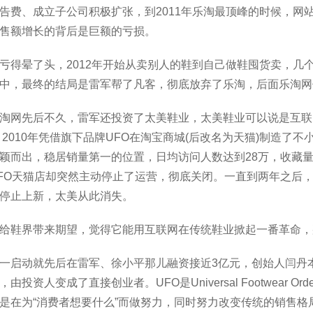
告费、成立子公司积极扩张，到2011年乐淘最顶峰的时候，网
售额增长的背后是巨额的亏损。
亏得晕了头，2012年开始从卖别人的鞋到自己做鞋囤货卖，几
中，最终的结局是雷军帮了凡客，彻底放弃了乐淘，后面乐淘网
淘网先后不久，雷军还投资了太美鞋业，太美鞋业可以说是互联
 2010年凭借旗下品牌UFO在淘宝商城(后改名为天猫)制造了不
颖而出，稳居销量第一的位置，日均访问人数达到28万，收藏量也
FO天猫店却突然主动停止了运营，彻底关闭。一直到两年之后，太
停止上新，太美从此消失。
给鞋界带来期望，觉得它能用互联网在传统鞋业掀起一番革命，那
一启动就先后在雷军、徐小平那儿融资接近3亿元，创始人闫丹
由投资人变成了直接创业者。UFO是Universal Footwear O
是在为“消费者想要什么”而做努力，同时努力改变传统的销售格