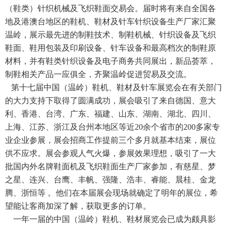
（鞋类）针织机械及飞织鞋面交易会。届时将有来自全国各
地及港澳台地区的鞋机、鞋材及针车针织设备生产厂家汇聚
温岭，展示最先进的制鞋技术、制鞋机械、针织设备及飞织
鞋面、鞋用包装及印刷设备、针车设备和最高档次的制鞋原
材料，并有鞋类针织设备及电子商务共同展出，新品荟萃，
制鞋相关产品一应俱全，齐聚温岭促进贸易及交流。
第十七届中国（温岭）鞋机、鞋材及针车展览会在有关部门
的大力支持下取得了圆满成功，展会吸引了来自德国、意大
利、香港、台湾、广东、福建、山东、湖南、湖北、四川、
上海、江苏、浙江及台州本地区等近20余个省市的200多家专
业企业参展，展会招商工作提前三个多月就基本结束，展位
供不应求。展会参观人气火爆，参展效果理想，吸引了一大
批国内外名牌鞋面机及飞织鞋面生产厂家参加，有慈星、梦
之星、连兴、台鹰、丰帆、强隆、浩丰、睿能、晨桂、金龙
腾、浙恒等 。他们在本届展会现场就确定了明年的展位，希
望能让客商加深了解，获取更多的订单。
一年一届的中国（温岭）鞋机、鞋材展览会已成为颇具影