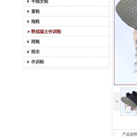
平绒女鞋
童鞋
拖鞋
野战猛士作训鞋
雨靴
雨衣
作训鞋
产品说明