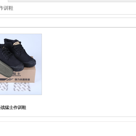
作训鞋
野战猛士作训鞋