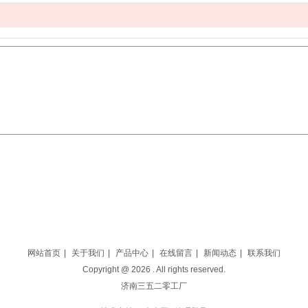
Copyright 2012-2017 ,www.xxxxxx.com，XXX工艺礼品有限公司
版权所有 京ICP备00000000号
咨询热线：400-000-0000（9:00-21:00）
客服邮箱：xxxxxxxxxx@126.com 加入我们：xxxxxxxxxx@126.com
网站首页
|
关于我们
|
产品中心
|
在线留言
|
新闻动态
|
联系我们
Copyright @
2026
. All rights reserved.
济南三五二零工厂