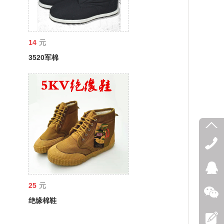
14
元
3520军棉
25
元
绝缘棉鞋