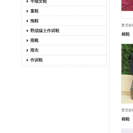
平绒女鞋
童鞋
拖鞋
暂无价
野战猛士作训鞋
棉鞋
雨靴
雨衣
作训鞋
暂无价
棉鞋