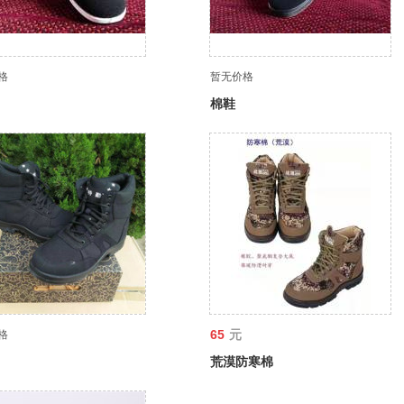
格
暂无价格
棉鞋
65
元
格
荒漠防寒棉