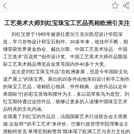
工艺美术大师刘红宝珠宝工艺品亮相欧洲引关注
刘红宝曾于1985年被派往爱尔兰克尔凯尼设计学院深
造，学习
首饰设计
和
宝石
制作。30多年来，他佳作不断，相
继荣获世界黄金协会、
戴比尔斯
、中国工艺美术珍品、中国
工艺美术“百花奖”*创作设计奖、中国工艺美术大师作品暨国
际工艺美术精品博览会金奖等国内外40多个大奖。
这次是刘红宝珠宝作品*在欧洲参展，也是今年国际文化
遗产展上*的珠宝秀。展出的20多件由他亲自设计和手工制作
的珠宝工艺品，堪称匠心独具，件件精典。这些作品以近年
来国际*行的彩宝首饰和摆件为主，多以花草鱼鸟为造型。刘
红宝期待通过这些作品，能够让更多的人读懂中国珠宝艺术
品特具的文化内涵。
在观看了刘红宝的作品后，法国国家艺术行业联合会主席奥
德·达翁用“*的手工艺术”来评价。巴黎行政管理学院理事会主
席帕特里克·单博宏则称赞其“既体现了欧洲工艺与东方文化的