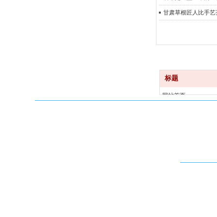
甘肃草根匠人比手艺
标题
网站首页
产品中心
关于我们
新闻资讯
意见反馈
联系我们