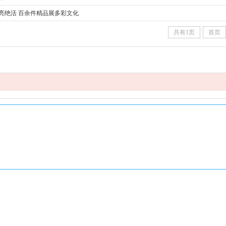
亮绝活 百余件精品展多彩文化
共有1页
首页
Copyright 2012-2017 ,www.xxxxxx.com，XXX工艺礼品有限公司
版权所有 京ICP备00000000号
咨询热线：400-000-0000（9:00-21:00）
客服邮箱：xxxxxxxxxx@126.com 加入我们：xxxxxxxxxx@126.com